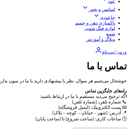
عود
اسانس و بخور
جاعودی
پاکسازی ذهن و جسم
لوازم فنگ شویی
شمع
وبلاگ و آموزش
ورود | ثبت‌نام
تماس با ما
خوشحال می‌شیم هر سوال، نظر یا پیشنهادی دارید با ما در میون بذاری
راه‌های جایگزین تماس
اگه ترجیح می‌دید مستقیم با ما در ارتباط باشید:
📞 شماره تلفن: [شماره تلفن]
📧 پست الکترونیک: [ایمیل فروشگاه]
📍 آدرس: [شهر – خیابان – کوچه – پلاک]
🕒 ساعات کاری: [ساعت شروع] تا [ساعت پایان]