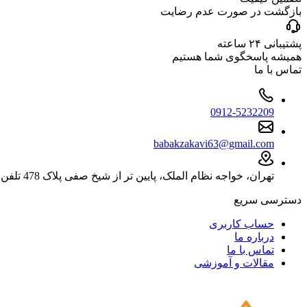
بازگشت در صورت عدم رضایت
پشتیبانی ۲۴ ساعته
همیشه پاسخگوی شما هستیم
تماس با ما
0912-5232209
babakzakavi63@gmail.com
تهران، خواجه نظام الملک، پایین تر از شیخ صفی پلاک 478 تلفن: 02177596277
دسترسی سریع
حساب کاربری
درباره ما
تماس با ما
مقالات و آموزشی