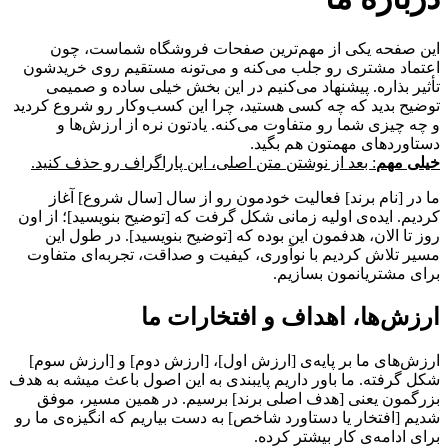
این صفحه یکی از مهم‌ترین صفحات فروشگاه شماست، چون
اعتماد مشتری رو جلب می‌کنه و می‌تونه مستقیم روی خریدشون
تأثیر بذاره. پیشنهاد می‌کنیم در این بخش خیلی ساده و صمیمی
توضیح بدید که چه کسی هستید، چرا این کسب‌وکار رو شروع کردید
و چه چیزی شما رو متفاوت می‌کنه. یادتون نره از ارزش‌ها و
دستاوردهای مهمتون هم بگید.
خیلی مهم
: بعد از نوشتن متن اصلی، این پاراگراف رو حذف کنید.
ما در [نام برند] فعالیت خودمون رو از سال [سال شروع] آغاز
کردیم. ایده‌ی اولیه زمانی شکل گرفت که [توضیح بنویسید]؛ از اون
روز تا الان، هدفمون این بوده که [توضیح بنویسید]. در طول این
مسیر تلاش کردیم با نوآوری، کیفیت و صداقت، تجربه‌ای متفاوت
برای مشتریانمون بسازیم.
ارزش‌ها، اهداف و افتخارات ما
ارزش‌های ما بر پایه‌ی [ارزش اول]، [ارزش دوم] و [ارزش سوم]
شکل گرفته. ما باور داریم پایبندی به این اصول باعث میشه به هدف
بزرگمون یعنی [هدف اصلی برند] برسیم. در همین مسیر، موفق
شدیم [افتخار یا دستاورد شاخص] به دست بیاریم که انگیزه‌ی ما رو
برای ادامه‌ی کار بیشتر کرده.