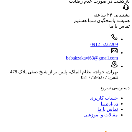
بازگشت در صورت عدم رضایت
پشتیبانی ۲۴ ساعته
همیشه پاسخگوی شما هستیم
تماس با ما
0912-5232209
babakzakavi63@gmail.com
تهران، خواجه نظام الملک، پایین تر از شیخ صفی پلاک 478
تلفن: 02177596277
دسترسی سریع
حساب کاربری
درباره ما
تماس با ما
مقالات و آموزشی